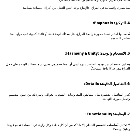
بط بصري وانسيابية في الفراغ. فالإيقاع يوجه العين للتنقل بين أجزاء المساحة بسلاسة.
4. التركيز: Emphasis:
يُقصد بها اختيار نقطة محورية واحدة للفراغ، مثل مدفأة، لوحة فنية، أو نافذة كبيرة، تُبنى حولها بقية
عناصر التصميم.
5. الانسجام والوحدة: :Harmony & Unity:
يتحقق الانسجام عبر توحيد العناصر بتدرج لوني أو نمط تصميمي معين، بينما تساعد الوحدة على جعل
الفراغ يبدو جزءًا واحدًا متماسكًا.
6. التفاصيل الدقيقة: Details:
تُعزز التفاصيل الصغيرة مثل المقابض، المفروشات، النقوش، الحواف، وغير ذلك من عمق التصميم
وتكمل صورته النهائية.
7. الوظيفة: Functionality:
لا تكتمل
أساسيات التصميم
الداخلي إلا بالتأكد من أن كل قطعة وكل زاوية في المساحة تخدم غرضًا
وظيفيًا واضحًا.