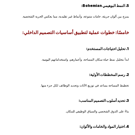
5. النمط البوهيمي Bohemian:
يمزج بين ألوان جريئة، خامات متنوعة، وأنماط غير تقليدية، مما يعكس الحرية الشخصية.
خامسًا: خطوات عملية لتطبيق أساسيات التصميم الداخلي:
1. تحليل احتياجات المستخدم:
ابدأ بتحليل نمط حياة سكان المساحة، وأعمارهم، واستخداماتهم اليومية.
2. رسم المخططات الأولية:
تخطيط المساحة يساعد في توزيع الأثاث وتحديد الوظائف لكل جزء منها.
3. تحديد أسلوب التصميم المناسب:
بناءً على الذوق الشخصي والسياق الوظيفي للمكان.
4. اختيار المواد والخامات والألوان: