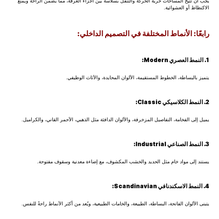
يجب أن تتيح المساحات حرية الحركة والتنقل بسلاسة بين أجزاء الغرفة، مما يضمن الراحة ويمنع
الاكتظاظ أو العشوائية.
رابعًا: الأنماط المختلفة في التصميم الداخلي:
1. النمط العصري Modern:
يتميز بالبساطة، الخطوط المستقيمة، الألوان المحايدة، والأثاث الوظيفي.
2. النمط الكلاسيكي Classic:
يميل إلى الفخامة، التفاصيل المزخرفة، والألوان الدافئة مثل الذهبي، الأحمر القاني، والكراميل.
3. النمط الصناعي Industrial:
يستند إلى مواد خام مثل الحديد والخشب المكشوف، مع إضاءة معدنية وسقوف مفتوحة.
4. النمط الاسكندنافي Scandinavian:
يتبنى الألوان الفاتحة، البساطة، الطبيعة، والخامات الطبيعية، ويُعد من أكثر الأنماط راحةً للنفس.