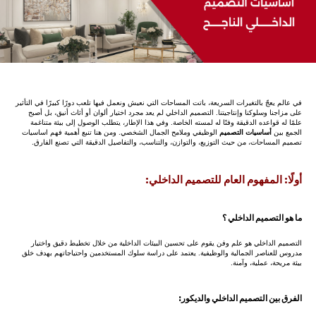
في عالم يعجّ بالتغيرات السريعة، باتت المساحات التي نعيش ونعمل فيها تلعب دورًا كبيرًا في التأثير
على مزاجنا وسلوكنا وإنتاجيتنا. التصميم الداخلي لم يعد مجرد اختيار ألوان أو أثاث أنيق، بل أصبح
علمًا له قواعده الدقيقة وفنًا له لمسته الخاصة. وفي هذا الإطار، يتطلب الوصول إلى بيئة متناغمة
الجمع بين
أساسيات التصميم
الوظيفي وملامح الجمال الشخصي. ومن هنا تنبع أهمية فهم اساسيات
تصميم المساحات، من حيث التوزيع، والتوازن، والتناسب، والتفاصيل الدقيقة التي تصنع الفارق.
أولًا: المفهوم العام للتصميم الداخلي:
ما هو التصميم الداخلي ؟
التصميم الداخلي هو علم وفن يقوم على تحسين البيئات الداخلية من خلال تخطيط دقيق واختيار
مدروس للعناصر الجمالية والوظيفية. يعتمد على دراسة سلوك المستخدمين واحتياجاتهم بهدف خلق
بيئة مريحة، عملية، وآمنة.
الفرق بين التصميم الداخلي والديكور: