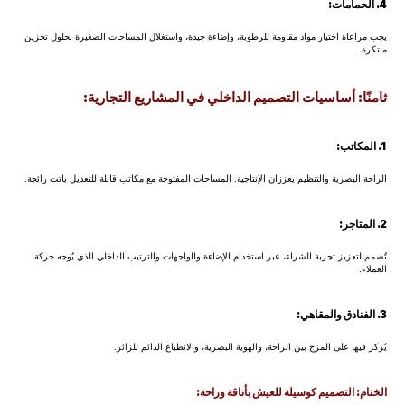
4. الحمامات:
يجب مراعاة اختيار مواد مقاومة للرطوبة، وإضاءة جيدة، واستغلال المساحات الصغيرة بحلول تخزين
مبتكرة.
ثامنًا: أساسيات التصميم الداخلي في المشاريع التجارية:
1. المكاتب:
الراحة البصرية والتنظيم يعززان الإنتاجية. المساحات المفتوحة مع مكاتب قابلة للتعديل باتت رائجة.
2. المتاجر:
تُصمم لتعزيز تجربة الشراء، عبر استخدام الإضاءة والواجهات والترتيب الداخلي الذي يُوجه حركة
العملاء.
3. الفنادق والمقاهي:
يُركز فيها على المزج بين الراحة، والهوية البصرية، والانطباع الدائم للزائر.
الختام: التصميم كوسيلة للعيش بأناقة وراحة: