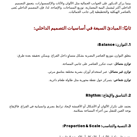
بينما يركز الديكور على الجوانب الجمالية مثل الألوان والأثاث والإكسسوارات، يتعمق التصميم
الداخلي أكثر ليشمل البنية المعمارية، توزيع المساحات، والإضاءة. لذا، فإن المصمم الداخلي يُعنى
بالعناصر الهيكلية والتخطيطية إلى جانب الجماليات.
ثانيًا: المبادئ السبعة في أساسيات التصميم الداخلي:
1. التوازن: Balance:
يتعلق التوازن بتوزيع العناصر البصرية بشكل متساوٍ داخل الفراغ. ويمكن تحقيقه بعدة طرق:
توازن متماثل
: حيث تتكرر العناصر على جانبي المساحة.
توازن غير متماثل
: عبر استخدام أوزان بصرية مختلفة بتناسق مرئي.
توازن شعاعي
: يتمركز حول نقطة محورية مثل طاولة طعام دائرية.
2. التناسق والإيقاع: :Rhythm
يعتمد على تكرار الألوان أو الأشكال أو الأقمشة لإيجاد ترابط بصري وانسيابية في الفراغ. فالإيقاع
يوجه العين للتنقل بين أجزاء المساحة بسلاسة.
3. النسبة والتناسب: Proportion & Scale:
يعتمد على تكرار الألوان أو الأشكال أو الأقمشة لإيجاد ترا