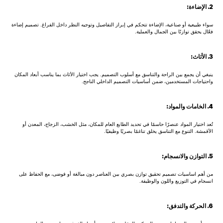
2. الإضاءة:
سواء طبيعية أو صناعية، الإضاءة تتحكم في إبراز التفاصيل وتوجيه النظر داخل الفراغ. تصميم إضاءة
فعّال يحقق توازنًا بين الجمال والعملية.
3. الأثاث:
ينبغي أن يجمع بين الراحة والتناسق مع أسلوب التصميم. يجب اختيار الأثاث بما يناسب أبعاد المكان
واحتياجات المستخدمين، ضمن أساسيات التصميم الداخلي
الناجح.
4. الخامات والمواد:
تُعد اختيار المواد عنصرًا حاسمًا في تحديد الطابع العام للمكان، مثل الخشب، الزجاج، المعدن أو
الأقمشة. التنوع مع التناسق يخلق تناغمًا بصريًا وظيفيًا.
5. التوازن والانسجام:
من أهم اساسيات تصميم تحقيق توازن بصري بين العناصر دون مبالغة أو فوضى، مع الحفاظ على
انسجام في التوزيع واللون والوظيفة.
6. الحركة والتدفق: