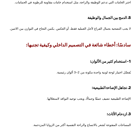
اختر الخامات التي تدعم الوظيفة والراحة، مثل استخدام خامات مقاومة للرطوبة في الحمامات.
5. الدمج بين الجمال والوظيفة
لا يجب التضحية بجمال الفراغ لأجل العملية فقط، أو العكس. يكمن النجاح في التوازن بين الاثنين.
سادسًا: أخطاء شائعة في التصميم الداخلي وكيفية تجنبها:
1- استخدام كثير من الألوان:
يُفضّل اختيار لوحة لونية واحدة مكونة من 2–3 ألوان رئيسية.
2. تجاهل الإضاءة الطبيعية:
الإضاءة الطبيعية تضيف عمقًا وجمالًا، ويجب توجيه النوافذ لاستغلالها.
3. ازدحام الأثاث:
المساحات المفتوحة تُشعر بالاتساع والراحة النفسية أكثر من الزوايا المزدحمة.