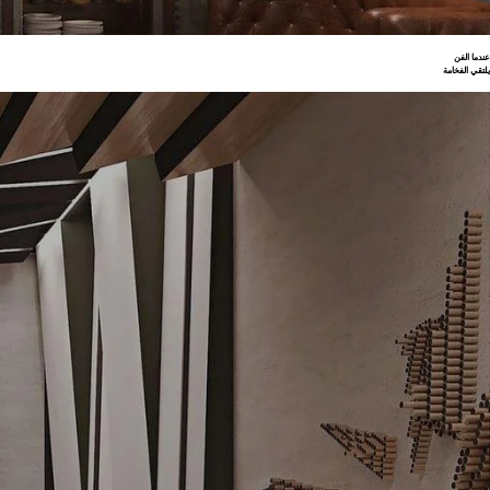
عندما الفن
يلتقي الفخامة