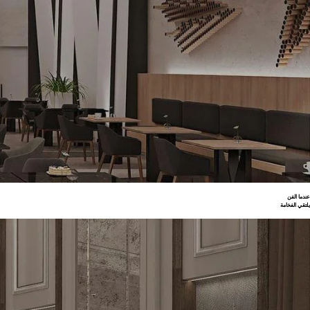
عندما الفن
يلتقي الفخامة