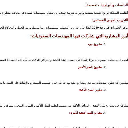
الجامعات والبرامج المتخصصة:
أطلقت المملكة برامج جامعية متقدمة ودورات تدريبية تهدف إلى تأهيل المهندسات للقيادة في مجالات متطورة مثل
التدريب المهني المستمر:
تركز
التطورات في رؤية 2030
أيضًا على التدريب المستمر للمهندسات، بما يشمل ورش العمل والمحاكاة العملية
أبرز المشاريع التي شاركت فيها المهندسات السعوديات:
مشروع نيوم:
لعبت المهندسات السعوديات دورًا رئيسيًا في تصميم البنية التحتية والمرافق الذكية، بما في ذلك التخطيط العمر
مشروع البحر الأحمر
ساهمن في تطوير منتجعات سياحية ومشاريع بيئية مع التركيز على التصميم المستدام والحفاظ على البيئة، ما يعكس 
تطوير المدن الذكية:
شاركن في مشاريع مثل
القدية
–
الرياض الذكية
عبر تصميم أنظمة النقل الذكية و المباني الموفرة للطاقة والبني
مشاريع البنية التحتية الكبرى: