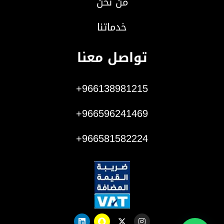
من نحن
خدماتنا
تواصل معنا
966138981215+
966596241469+
966581582224+