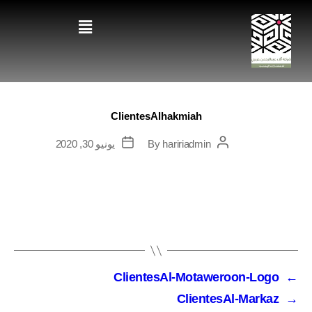
ClientesAlhakmiah
haririadmin
By
يونيو 30, 2020
ClientesAl-Motaweroon-Logo
←
ClientesAl-Markaz
→