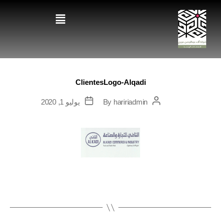
ClientesLogo-Alqadi
haririadmin
By
يوليو 1, 2020