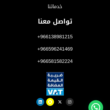
خدماتنا
تواصل معنا
966138981215+
966596241469+
966581582224+