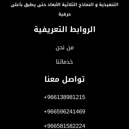
التنفيذية و النماذج الثلاثية الأبعاد حتى يطبق بأعلى
حرفية
الروابط التعريفية
من نحن
خدماتنا
تواصل معنا
966138981215+
966596241469+
966581582224+