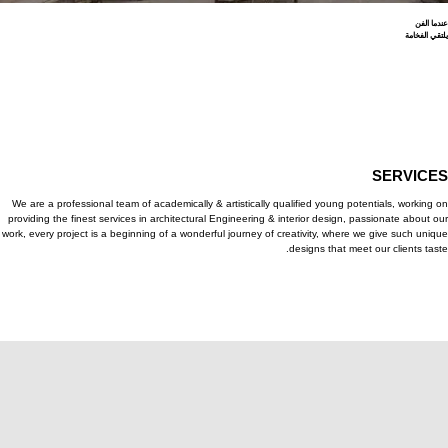
 الفن
 الفخامة
Prev
SERVIC
We are a professional team of academically & artistically qualified young potentials, workin
providing the finest services in architectural Engineering & interior design, passionate about
work, every project is a beginning of a wonderful journey of creativity, where we give such un
designs that meet our clients ta